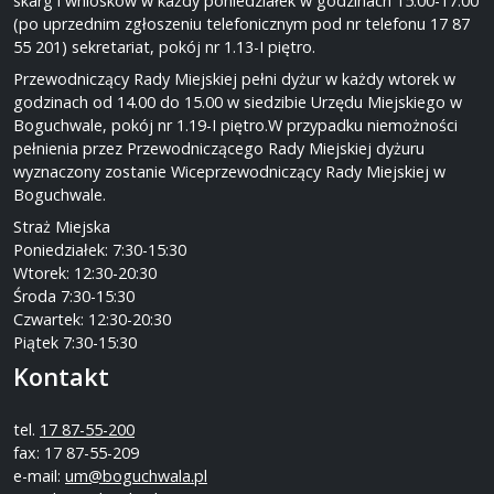
skarg i wniosków w każdy poniedziałek w godzinach 15.00-17.00
(po uprzednim zgłoszeniu telefonicznym pod nr telefonu 17 87
55 201) sekretariat, pokój nr 1.13-I piętro.
Przewodniczący Rady Miejskiej pełni dyżur w każdy wtorek w
godzinach od 14.00 do 15.00 w siedzibie Urzędu Miejskiego w
Boguchwale, pokój nr 1.19-I piętro.W przypadku niemożności
pełnienia przez Przewodniczącego Rady Miejskiej dyżuru
wyznaczony zostanie Wiceprzewodniczący Rady Miejskiej w
Boguchwale.
Straż Miejska
Poniedziałek: 7:30-15:30
Wtorek: 12:30-20:30
Środa 7:30-15:30
Czwartek: 12:30-20:30
Piątek 7:30-15:30
Kontakt
tel.
17 87-55-200
fax: 17 87-55-209
e-mail:
um@boguchwala.pl