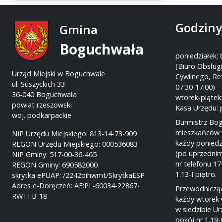
Godziny
Gmina
Boguchwała
poniedziałek: 
(Biuro Obsługi
Urząd Miejski w Boguchwale
Cywilnego, Re
ul. Suszyckich 33
07:30-17:00)
36-040 Boguchwała
wtorek-piątek:
powiat rzeszowski
Kasa Urzędu: 
woj. podkarpackie
Burmistrz Bo
mieszkańców 
NIP Urzędu Miejskiego: 813-14-73-909
każdy poniedz
REGON Urzędu Miejskiego: 000536083
(po uprzednim
NIP Gminy: 517-00-36-465
nr telefonu 17
REGON Gminy: 690582000
1.13-I piętro.
skrytka ePUAP: /2242oihwmt/SkrytkaESP
Adres e-Doręczeń: AE:PL-60034-22867-
Przewodnicząc
RWTFB-18
każdy wtorek 
w siedzibie U
pokój nr 1.19-