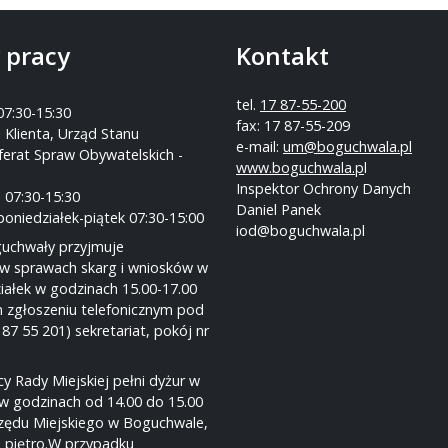
 pracy
Kontakt
tel.
17 87-55-200
07:30-15:30
fax: 17 87-55-209
 Klienta, Urząd Stanu
e-mail:
um@boguchwala.pl
ferat Spraw Obywatelskich -
www.boguchwala.p
l
Inspektor Ochrony Danych
 07:30-15:30
Daniel Panek
poniedziałek-piątek 07:30-15:00
iod@boguchwala.pl
guchwały przyjmuje
w sprawach skarg i wniosków w
iałek w godzinach 15.00-17.00
 zgłoszeniu telefonicznym pod
 87 55 201) sekretariat, pokój nr
y Rady Miejskiej pełni dyżur w
w godzinach od 14.00 do 15.00
rzędu Miejskiego w Boguchwale,
I piętro.W przypadku