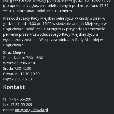
skarg i wniosków w każdy poniedziałek w godzinach 15.00-17.00
(po uprzednim zgłoszeniu telefonicznym pod nr telefonu 17 87
55 201) sekretariat, pokój nr 1.13-I piętro.
Przewodniczący Rady Miejskiej pełni dyżur w każdy wtorek w
godzinach od 14.00 do 15.00 w siedzibie Urzędu Miejskiego w
Boguchwale, pokój nr 1.19-I piętro.W przypadku niemożności
pełnienia przez Przewodniczącego Rady Miejskiej dyżuru
wyznaczony zostanie Wiceprzewodniczący Rady Miejskiej w
Boguchwale.
Straż Miejska
Poniedziałek: 7:30-15:30
Wtorek: 12:30-20:30
Środa 7:30-15:30
Czwartek: 12:30-20:30
Piątek 7:30-15:30
Kontakt
tel.
17 87-55-200
fax: 17 87-55-209
e-mail:
um@boguchwala.pl