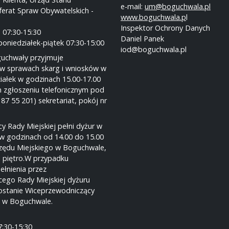
e-mail:
um@boguchwala.pl
ferat Spraw Obywatelskich -
www.boguchwala.p
l
Inspektor Ochrony Danych
 07:30-15:30
Daniel Panek
poniedziałek-piątek 07:30-15:00
iod@boguchwala.pl
guchwały przyjmuje
w sprawach skarg i wniosków w
iałek w godzinach 15.00-17.00
 zgłoszeniu telefonicznym pod
 87 55 201) sekretariat, pokój nr
y Rady Miejskiej pełni dyżur w
w godzinach od 14.00 do 15.00
rzędu Miejskiego w Boguchwale,
I piętro.W przypadku
ełnienia przez
ego Rady Miejskiej dyżuru
ostanie Wiceprzewodniczący
j w Boguchwale.
7:30-15:30