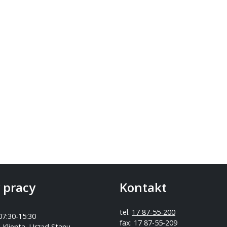
 pracy
Kontakt
tel.
17 87-55-200
07:30-15:30
fax: 17 87-55-209
 Klienta, Urząd Stanu