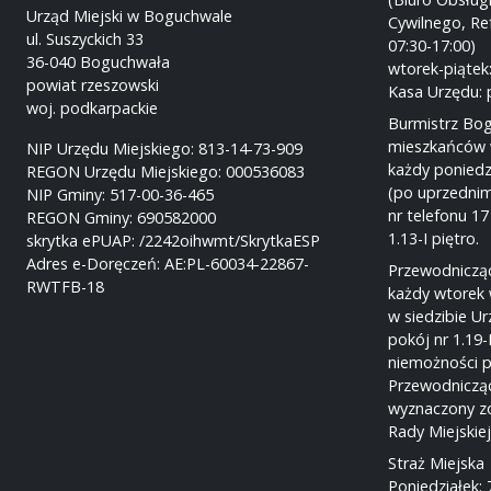
Urząd Miejski w Boguchwale
Cywilnego, Re
ul. Suszyckich 33
07:30-17:00)
36-040 Boguchwała
wtorek-piątek:
powiat rzeszowski
Kasa Urzędu: 
woj. podkarpackie
Burmistrz Bo
mieszkańców 
NIP Urzędu Miejskiego: 813-14-73-909
każdy poniedz
REGON Urzędu Miejskiego: 000536083
(po uprzednim
NIP Gminy: 517-00-36-465
nr telefonu 17
REGON Gminy: 690582000
1.13-I piętro.
skrytka ePUAP: /2242oihwmt/SkrytkaESP
Adres e-Doręczeń: AE:PL-60034-22867-
Przewodnicząc
RWTFB-18
każdy wtorek 
w siedzibie U
pokój nr 1.19-
niemożności p
Przewodnicząc
wyznaczony z
Rady Miejskie
Straż Miejska
Poniedziałek: 