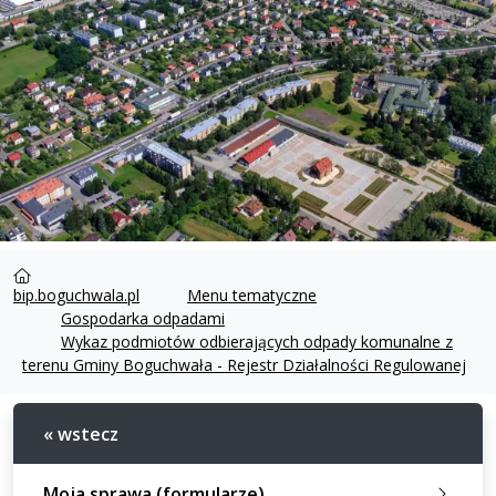
bip.boguchwala.pl
Menu tematyczne
Gospodarka odpadami
Wykaz podmiotów odbierających odpady komunalne z
terenu Gminy Boguchwała - Rejestr Działalności Regulowanej
« wstecz
Moja sprawa (formularze)