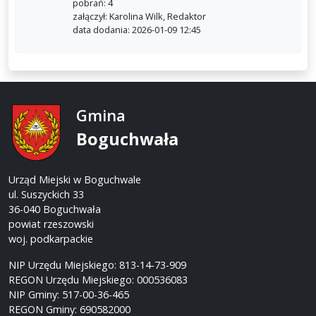
pobrań: 4
załączył: Karolina Wilk, Redaktor
data dodania: 2026-01-09 12:45
Gmina
Boguchwała
Urząd Miejski w Boguchwale
ul. Suszyckich 33
36-040 Boguchwała
powiat rzeszowski
woj. podkarpackie
NIP Urzędu Miejskiego: 813-14-73-909
REGON Urzędu Miejskiego: 000536083
NIP Gminy: 517-00-36-465
REGON Gminy: 690582000