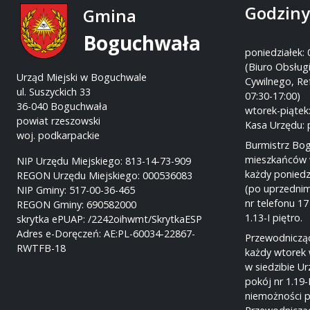
Godziny
Gmina
Boguchwała
poniedziałek: 
(Biuro Obsługi
Urząd Miejski w Boguchwale
Cywilnego, Re
ul. Suszyckich 33
07:30-17:00)
36-040 Boguchwała
wtorek-piątek:
powiat rzeszowski
Kasa Urzędu: 
woj. podkarpackie
Burmistrz Bo
mieszkańców 
NIP Urzędu Miejskiego: 813-14-73-909
każdy poniedz
REGON Urzędu Miejskiego: 000536083
(po uprzednim
NIP Gminy: 517-00-36-465
nr telefonu 17
REGON Gminy: 690582000
1.13-I piętro.
skrytka ePUAP: /2242oihwmt/SkrytkaESP
Adres e-Doręczeń: AE:PL-60034-22867-
Przewodnicząc
RWTFB-18
każdy wtorek 
w siedzibie U
pokój nr 1.19-
niemożności p