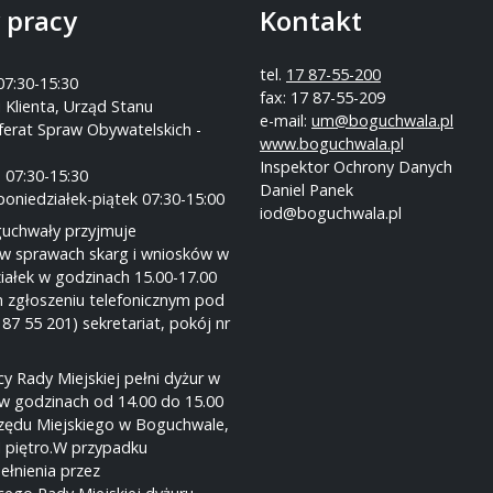
 pracy
Kontakt
tel.
17 87-55-200
07:30-15:30
fax: 17 87-55-209
 Klienta, Urząd Stanu
e-mail:
um@boguchwala.pl
ferat Spraw Obywatelskich -
www.boguchwala.p
l
Inspektor Ochrony Danych
 07:30-15:30
Daniel Panek
poniedziałek-piątek 07:30-15:00
iod@boguchwala.pl
guchwały przyjmuje
w sprawach skarg i wniosków w
iałek w godzinach 15.00-17.00
 zgłoszeniu telefonicznym pod
 87 55 201) sekretariat, pokój nr
y Rady Miejskiej pełni dyżur w
w godzinach od 14.00 do 15.00
rzędu Miejskiego w Boguchwale,
I piętro.W przypadku
ełnienia przez