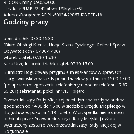
REGON Gminy: 690582000
skrytka ePUAP: /2242oihwmt/SkrytkaESP
Adres e-Doręczeń: AE:PL-60034-22867-RWTFB-18
Godziny pracy
poniedziałek: 07:30-15:30
(Biuro Obsługi Klienta, Urząd Stanu Cywilnego, Referat Spraw
Obywatelskich - 07:30-17:00)
wtorek-piątek: 07:30-15:30
Kasa Urzędu: poniedziałek-piątek 07:30-15:00
Burmistrz Boguchwały przyjmuje mieszkańców w sprawach
skarg i wniosków w każdy poniedziałek w godzinach 15.00-17.00
(po uprzednim zgłoszeniu telefonicznym pod nr telefonu 17 87
55 201) sekretariat, pokój nr 1.13-I piętro.
Przewodniczący Rady Miejskiej pełni dyżur w każdy wtorek w
godzinach od 14.00 do 15.00 w siedzibie Urzędu Miejskiego w
Boguchwale, pokój nr 1.19-I piętro.W przypadku niemożności
pełnienia przez Przewodniczącego Rady Miejskiej dyżuru
wyznaczony zostanie Wiceprzewodniczący Rady Miejskiej w
Boguchwale.