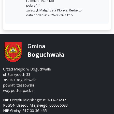
rozmiar: (79,14 kB)
pobrań: 1
załączył: Małgorzata Płonka, Redaktor
data dodania: 2026-06-26 11:16
Gmina
Boguchwała
Urząd Miejski w Boguchwale
ul. Suszyckich 33
36-040 Boguchwała
powiat rzeszowski
woj. podkarpackie
NIP Urzędu Miejskiego: 813-14-73-909
REGON Urzędu Miejskiego: 000536083
NIP Gminy: 517-00-36-465