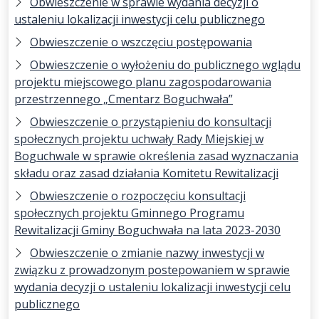
Obwieszczenie w sprawie wydania decyzji o
ustaleniu lokalizacji inwestycji celu publicznego
Obwieszczenie o wszczęciu postępowania
Obwieszczenie o wyłożeniu do publicznego wglądu
projektu miejscowego planu zagospodarowania
przestrzennego „Cmentarz Boguchwała”
Obwieszczenie o przystąpieniu do konsultacji
społecznych projektu uchwały Rady Miejskiej w
Boguchwale w sprawie określenia zasad wyznaczania
składu oraz zasad działania Komitetu Rewitalizacji
Obwieszczenie o rozpoczęciu konsultacji
społecznych projektu Gminnego Programu
Rewitalizacji Gminy Boguchwała na lata 2023-2030
Obwieszczenie o zmianie nazwy inwestycji w
związku z prowadzonym postepowaniem w sprawie
wydania decyzji o ustaleniu lokalizacji inwestycji celu
publicznego