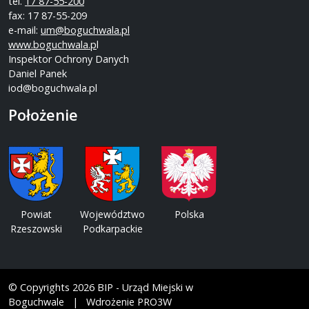
tel.
17 87-55-200
fax: 17 87-55-209
e-mail:
um@boguchwala.pl
www.boguchwala.p
l
Inspektor Ochrony Danych
Daniel Panek
iod@boguchwala.pl
Położenie
Powiat
Województwo
Polska
Rzeszowski
Podkarpackie
© Copyrights 2026 BIP - Urząd Miejski w
Boguchwale | Wdrożenie PRO3W