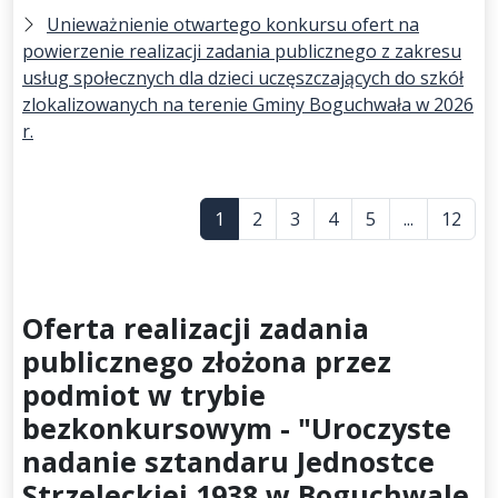
Unieważnienie otwartego konkursu ofert na
powierzenie realizacji zadania publicznego z zakresu
usług społecznych dla dzieci uczęszczających do szkół
zlokalizowanych na terenie Gminy Boguchwała w 2026
r.
1
2
3
4
5
...
12
Oferta realizacji zadania
publicznego złożona przez
podmiot w trybie
bezkonkursowym - "Uroczyste
nadanie sztandaru Jednostce
Strzeleckiej 1938 w Boguchwale