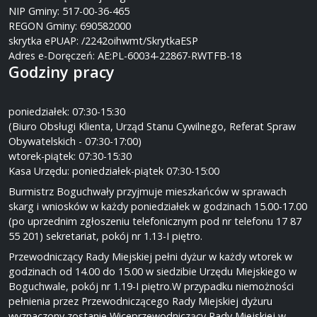
NIP Gminy: 517-00-36-465
REGON Gminy: 690582000
skrytka ePUAP: /2242oihwmt/SkrytkaESP
Adres e-Doręczeń: AE:PL-60034-22867-RWTFB-18
Godziny pracy
poniedziałek: 07:30-15:30
(Biuro Obsługi Klienta, Urząd Stanu Cywilnego, Referat Spraw
Obywatelskich - 07:30-17:00)
wtorek-piątek: 07:30-15:30
Kasa Urzędu: poniedziałek-piątek 07:30-15:00
Burmistrz Boguchwały przyjmuje mieszkańców w sprawach
skarg i wniosków w każdy poniedziałek w godzinach 15.00-17.00
(po uprzednim zgłoszeniu telefonicznym pod nr telefonu 17 87
55 201) sekretariat, pokój nr 1.13-I piętro.
Przewodniczący Rady Miejskiej pełni dyżur w każdy wtorek w
godzinach od 14.00 do 15.00 w siedzibie Urzędu Miejskiego w
Boguchwale, pokój nr 1.19-I piętro.W przypadku niemożności
pełnienia przez Przewodniczącego Rady Miejskiej dyżuru
wyznaczony zostanie Wiceprzewodniczący Rady Miejskiej w