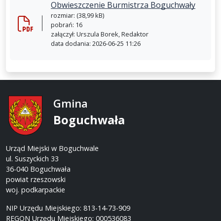
Obwieszczenie Burmistrza Boguchwały
rozmiar: (38,99 kB)
pobrań: 16
załączył: Urszula Borek, Redaktor
data dodania: 2026-06-25 11:26
Gmina
Boguchwała
Urząd Miejski w Boguchwale
ul. Suszyckich 33
36-040 Boguchwała
powiat rzeszowski
woj. podkarpackie
NIP Urzędu Miejskiego: 813-14-73-909
REGON Urzędu Miejskiego: 000536083