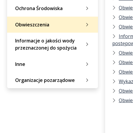
Obwie
Ochrona Środowiska
Obwie
Obwieszczenia
Obwie
Infor
Informacje o jakości wody
postępow
przeznaczonej do spożycia
Obwies
Obwie
Inne
Obwies
Organizacje pozarządowe
Wykaz
Obwies
Obwie