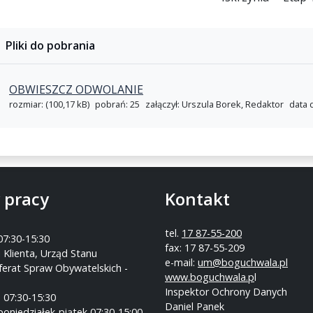
Pliki do pobrania
OBWIESZCZ ODWOLANIE
rozmiar: (100,17 kB)
pobrań: 25
załączył: Urszula Borek, Redaktor
data 
 pracy
Kontakt
tel.
17 87-55-200
07:30-15:30
fax: 17 87-55-209
 Klienta, Urząd Stanu
e-mail:
um@boguchwala.pl
ferat Spraw Obywatelskich -
www.boguchwala.p
l
Inspektor Ochrony Danych
 07:30-15:30
Daniel Panek
poniedziałek-piątek 07:30-15:00