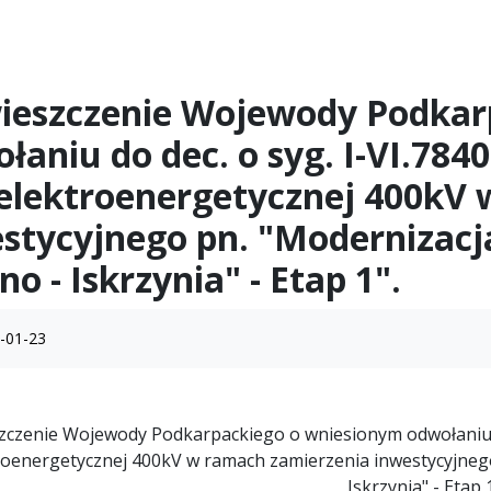
eszczenie Wojewody Podkar
łaniu do dec. o syg. I-VI.784
i elektroenergetycznej 400kV
stycyjnego pn. "Modernizacja
no - Iskrzynia" - Etap 1".
-01-23
czenie Wojewody Podkarpackiego o wniesionym odwołaniu do d
roenergetycznej 400kV w ramach zamierzenia inwestycyjnego 
Iskrzynia" - Etap 1