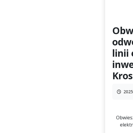
Obwi
odwo
lini
inwe
Kros
2025
Obwiesz
elekt