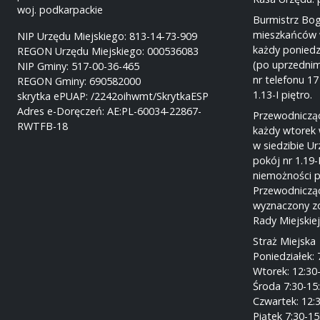
woj. podkarpackie
Burmistrz Bo
mieszkańców 
NIP Urzędu Miejskiego: 813-14-73-909
każdy poniedz
REGON Urzędu Miejskiego: 000536083
(po uprzednim
NIP Gminy: 517-00-36-465
nr telefonu 17
REGON Gminy: 690582000
1.13-I piętro.
skrytka ePUAP: /2242oihwmt/SkrytkaESP
Adres e-Doręczeń: AE:PL-60034-22867-
Przewodnicząc
RWTFB-18
każdy wtorek 
w siedzibie U
pokój nr 1.19-
niemożności p
Przewodnicząc
wyznaczony z
Rady Miejskie
Straż Miejska
Poniedziałek: 
Wtorek: 12:30
Środa 7:30-15
Czwartek: 12:
Piątek 7:30-15