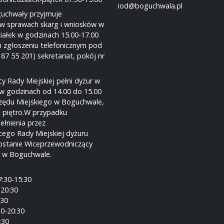
iod@boguchwala.pl
guchwały przyjmuje
w sprawach skarg i wniosków w
iałek w godzinach 15.00-17.00
 zgłoszeniu telefonicznym pod
 87 55 201) sekretariat, pokój nr
y Rady Miejskiej pełni dyżur w
w godzinach od 14.00 do 15.00
rzędu Miejskiego w Boguchwale,
I piętro.W przypadku
ełnienia przez
ego Rady Miejskiej dyżuru
ostanie Wiceprzewodniczący
j w Boguchwale.
7:30-15:30
-20:30
:30
30-20:30
:30