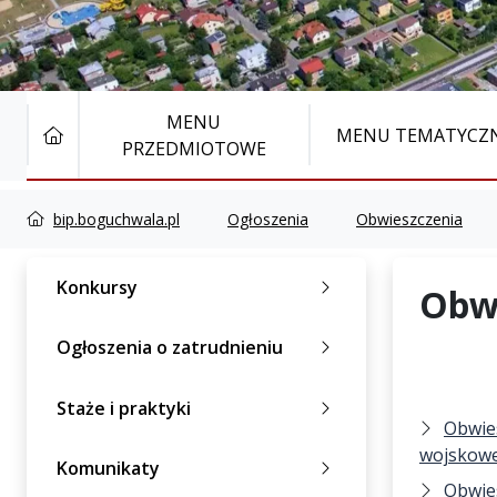
MENU
STRONA GŁÓWNA
MENU TEMATYCZ
PRZEDMIOTOWE
bip.boguchwala.pl
Ogłoszenia
Obwieszczenia
Konkursy
Obw
Ogłoszenia o zatrudnieniu
Staże i praktyki
Obwies
wojskowe
Komunikaty
Obwies