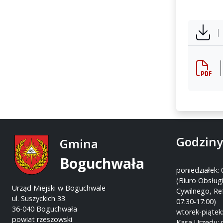
Godziny
Gmina
Boguchwała
poniedziałek: 
(Biuro Obsługi
Urząd Miejski w Boguchwale
Cywilnego, Re
ul. Suszyckich 33
07:30-17:00)
36-040 Boguchwała
wtorek-piątek:
powiat rzeszowski
Kasa Urzędu: 