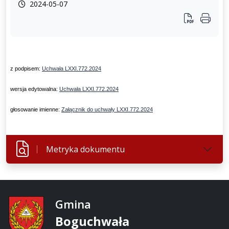
2024-05-07
z podpisem:
Uchwała LXXI.772.2024
wersja edytowalna:
Uchwała LXXI.772.2024
głosowanie imienne:
Załącznik do uchwały LXXI.772.2024
Metryka dokumentu
Gmina
Boguchwała