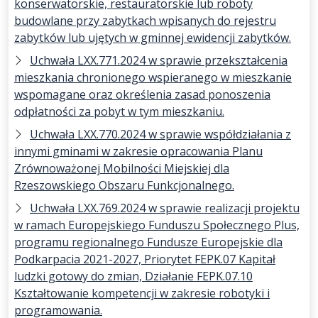
konserwatorskie, restauratorskie lub roboty
budowlane przy zabytkach wpisanych do rejestru
zabytków lub ujętych w gminnej ewidencji zabytków.
Uchwała LXX.771.2024 w sprawie przekształcenia
mieszkania chronionego wspieranego w mieszkanie
wspomagane oraz określenia zasad ponoszenia
odpłatności za pobyt w tym mieszkaniu.
Uchwała LXX.770.2024 w sprawie współdziałania z
innymi gminami w zakresie opracowania Planu
Zrównoważonej Mobilności Miejskiej dla
Rzeszowskiego Obszaru Funkcjonalnego.
Uchwała LXX.769.2024 w sprawie realizacji projektu
w ramach Europejskiego Funduszu Społecznego Plus,
programu regionalnego Fundusze Europejskie dla
Podkarpacia 2021-2027, Priorytet FEPK.07 Kapitał
ludzki gotowy do zmian, Działanie FEPK.07.10
Kształtowanie kompetencji w zakresie robotyki i
programowania.