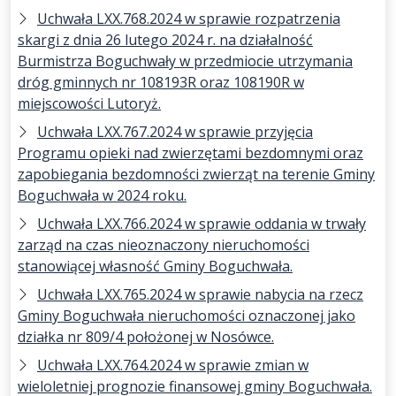
Uchwała LXX.768.2024 w sprawie rozpatrzenia
skargi z dnia 26 lutego 2024 r. na działalność
Burmistrza Boguchwały w przedmiocie utrzymania
dróg gminnych nr 108193R oraz 108190R w
miejscowości Lutoryż.
Uchwała LXX.767.2024 w sprawie przyjęcia
Programu opieki nad zwierzętami bezdomnymi oraz
zapobiegania bezdomności zwierząt na terenie Gminy
Boguchwała w 2024 roku.
Uchwała LXX.766.2024 w sprawie oddania w trwały
zarząd na czas nieoznaczony nieruchomości
stanowiącej własność Gminy Boguchwała.
Uchwała LXX.765.2024 w sprawie nabycia na rzecz
Gminy Boguchwała nieruchomości oznaczonej jako
działka nr 809/4 położonej w Nosówce.
Uchwała LXX.764.2024 w sprawie zmian w
wieloletniej prognozie finansowej gminy Boguchwała.