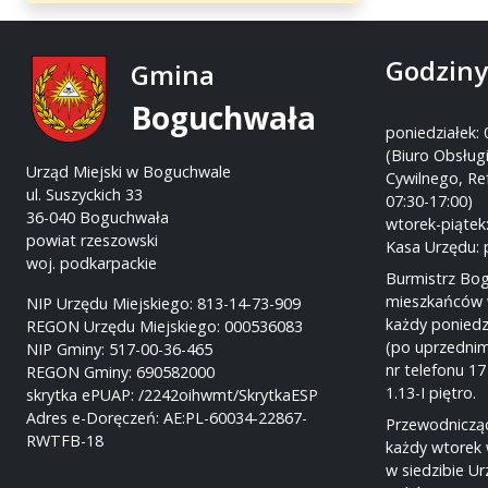
Godziny
Gmina
Boguchwała
poniedziałek: 
(Biuro Obsługi
Urząd Miejski w Boguchwale
Cywilnego, Re
ul. Suszyckich 33
07:30-17:00)
36-040 Boguchwała
wtorek-piątek:
powiat rzeszowski
Kasa Urzędu: 
woj. podkarpackie
Burmistrz Bo
mieszkańców 
NIP Urzędu Miejskiego: 813-14-73-909
każdy poniedz
REGON Urzędu Miejskiego: 000536083
(po uprzednim
NIP Gminy: 517-00-36-465
nr telefonu 17
REGON Gminy: 690582000
1.13-I piętro.
skrytka ePUAP: /2242oihwmt/SkrytkaESP
Adres e-Doręczeń: AE:PL-60034-22867-
Przewodnicząc
RWTFB-18
każdy wtorek 
w siedzibie U