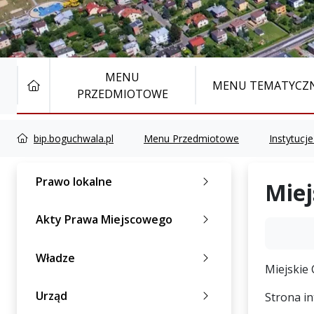
MENU
STRONA GŁÓWNA
MENU TEMATYCZ
PRZEDMIOTOWE
bip.boguchwala.pl
Menu Przedmiotowe
Instytucje
Prawo lokalne
Miej
Akty Prawa Miejscowego
Władze
Miejskie
Urząd
Strona i