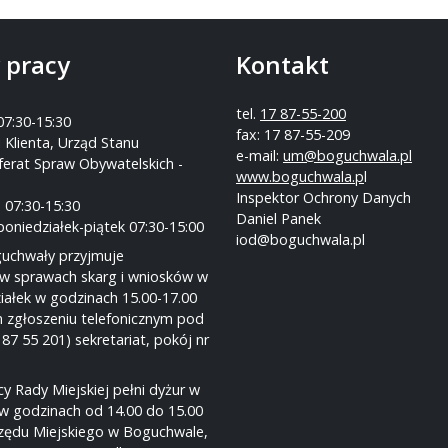
 pracy
Kontakt
tel.
17 87-55-200
07:30-15:30
fax: 17 87-55-209
 Klienta, Urząd Stanu
e-mail:
um@boguchwala.pl
ferat Spraw Obywatelskich -
www.boguchwala.p
l
Inspektor Ochrony Danych
 07:30-15:30
Daniel Panek
poniedziałek-piątek 07:30-15:00
iod@boguchwala.pl
guchwały przyjmuje
w sprawach skarg i wniosków w
iałek w godzinach 15.00-17.00
 zgłoszeniu telefonicznym pod
 87 55 201) sekretariat, pokój nr
y Rady Miejskiej pełni dyżur w
w godzinach od 14.00 do 15.00
rzędu Miejskiego w Boguchwale,