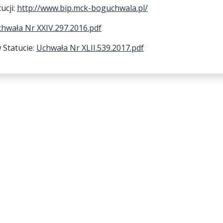
ucji:
http://www.bip.mck-boguchwala.pl/
hwała Nr XXIV.297.2016.pdf
Statucie:
Uchwała Nr XLII.539.2017.pdf