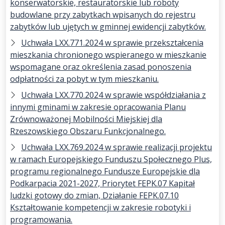
konserwatorskie, restauratorskie lub roboty
budowlane przy zabytkach wpisanych do rejestru
zabytków lub ujętych w gminnej ewidencji zabytków.
Uchwała LXX.771.2024 w sprawie przekształcenia
mieszkania chronionego wspieranego w mieszkanie
wspomagane oraz określenia zasad ponoszenia
odpłatności za pobyt w tym mieszkaniu.
Uchwała LXX.770.2024 w sprawie współdziałania z
innymi gminami w zakresie opracowania Planu
Zrównoważonej Mobilności Miejskiej dla
Rzeszowskiego Obszaru Funkcjonalnego.
Uchwała LXX.769.2024 w sprawie realizacji projektu
w ramach Europejskiego Funduszu Społecznego Plus,
programu regionalnego Fundusze Europejskie dla
Podkarpacia 2021-2027, Priorytet FEPK.07 Kapitał
ludzki gotowy do zmian, Działanie FEPK.07.10
Kształtowanie kompetencji w zakresie robotyki i
programowania.