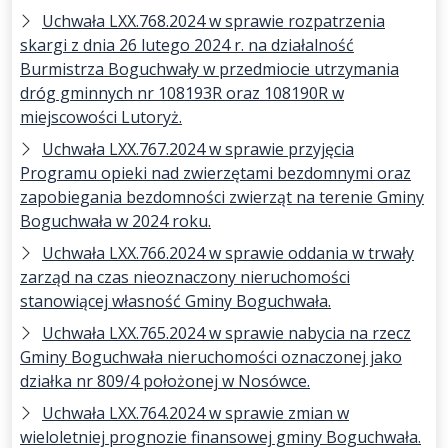
Uchwała LXX.768.2024 w sprawie rozpatrzenia
skargi z dnia 26 lutego 2024 r. na działalność
Burmistrza Boguchwały w przedmiocie utrzymania
dróg gminnych nr 108193R oraz 108190R w
miejscowości Lutoryż.
Uchwała LXX.767.2024 w sprawie przyjęcia
Programu opieki nad zwierzętami bezdomnymi oraz
zapobiegania bezdomności zwierząt na terenie Gminy
Boguchwała w 2024 roku.
Uchwała LXX.766.2024 w sprawie oddania w trwały
zarząd na czas nieoznaczony nieruchomości
stanowiącej własność Gminy Boguchwała.
Uchwała LXX.765.2024 w sprawie nabycia na rzecz
Gminy Boguchwała nieruchomości oznaczonej jako
działka nr 809/4 położonej w Nosówce.
Uchwała LXX.764.2024 w sprawie zmian w
wieloletniej prognozie finansowej gminy Boguchwała.