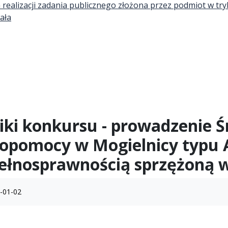
 realizacji zadania publicznego złożona przez podmiot w t
ała
iki konkursu - prowadzenie
pomocy w Mogielnicy typu A, 
ełnosprawnością sprzężoną w
-01-02