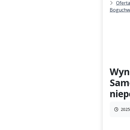
Oferta
Boguchw
Wyn
Samo
niep
2025