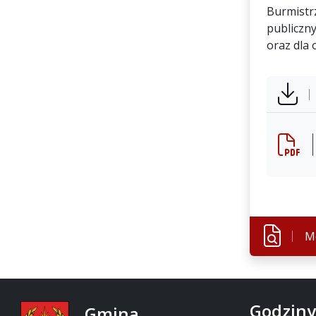
Burmistr
publiczn
oraz dla
M
Godziny
Gmina