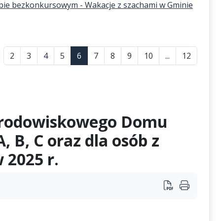
rybie bezkonkursowym - Wakacje z szachami w Gminie
2
3
4
5
6
7
8
9
10
...
12
 Środowiskowego Domu
B, C oraz dla osób z
 2025 r.