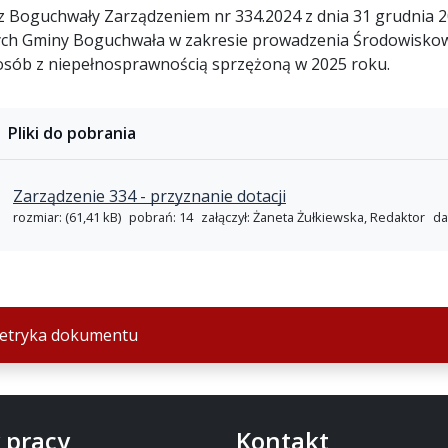
z Boguchwały Zarządzeniem nr 334.2024 z dnia 31 grudnia 20
ych Gminy Boguchwała w zakresie prowadzenia Środowisko
 osób z niepełnosprawnością sprzężoną w 2025 roku.
Pliki do pobrania
Zarządzenie 334 - przyznanie dotacji
rozmiar: (61,41 kB)
pobrań: 14
załączył: Żaneta Żułkiewska, Redaktor
da
etryka dokumentu
 pracy
Kontakt