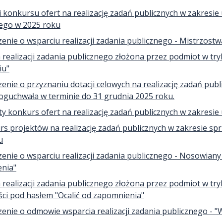
 konkursu ofert na realizację zadań publicznych w zakresie
go w 2025 roku
enie o wsparciu realizacji zadania publicznego - Mistrzos
 realizacji zadania publicznego złożona przez podmiot w t
iu"
enie o przyznaniu dotacji celowych na realizację zadań pub
oguchwała w terminie do 31 grudnia 2025 roku.
y konkurs ofert na realizację zadań publicznych w zakresi
s projektów na realizację zadań publicznych w zakresie spr
u
enie o wsparciu realizacji zadania publicznego - Nosowiany 
nia"
 realizacji zadania publicznego złożona przez podmiot w t
ści pod hasłem "Ocalić od zapomnienia"
enie o odmowie wsparcia realizacji zadania publicznego - 