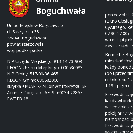
Boguchwała
poniedziałek: 
(Biuro Obsługi
Urząd Miejski w Boguchwale
Cywilnego, Re
ul. Suszyckich 33
07:30-17:00)
36-040 Boguchwała
wtorek-piątek:
powiat rzeszowski
Kasa Urzędu: 
woj. podkarpackie
Burmistrz Bo
mieszkańców 
NIP Urzędu Miejskiego: 813-14-73-909
każdy poniedz
REGON Urzędu Miejskiego: 000536083
(po uprzednim
NIP Gminy: 517-00-36-465
nr telefonu 17
REGON Gminy: 690582000
1.13-I piętro.
skrytka ePUAP: /2242oihwmt/SkrytkaESP
Adres e-Doręczeń: AE:PL-60034-22867-
Przewodnicząc
RWTFB-18
każdy wtorek 
w siedzibie U
pokój nr 1.19-
niemożności p
Przewodnicząc
wyznaczony z