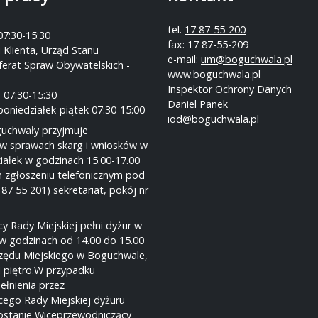
tel.
17 87-55-200
07:30-15:30
fax: 17 87-55-209
 Klienta, Urząd Stanu
e-mail:
um@boguchwala.pl
ferat Spraw Obywatelskich -
www.boguchwala.p
l
Inspektor Ochrony Danych
 07:30-15:30
Daniel Panek
poniedziałek-piątek 07:30-15:00
iod@boguchwala.pl
guchwały przyjmuje
w sprawach skarg i wniosków w
iałek w godzinach 15.00-17.00
 zgłoszeniu telefonicznym pod
 87 55 201) sekretariat, pokój nr
y Rady Miejskiej pełni dyżur w
w godzinach od 14.00 do 15.00
rzędu Miejskiego w Boguchwale,
I piętro.W przypadku
ełnienia przez
ego Rady Miejskiej dyżuru
ostanie Wiceprzewodniczący