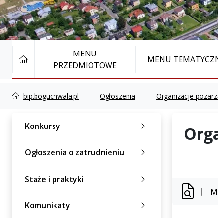
MENU
STRONA GŁÓWNA
MENU TEMATYCZ
PRZEDMIOTOWE
bip.boguchwala.pl
Ogłoszenia
Organizacje pozar
Konkursy
Orga
Ogłoszenia o zatrudnieniu
Staże i praktyki
M
Komunikaty