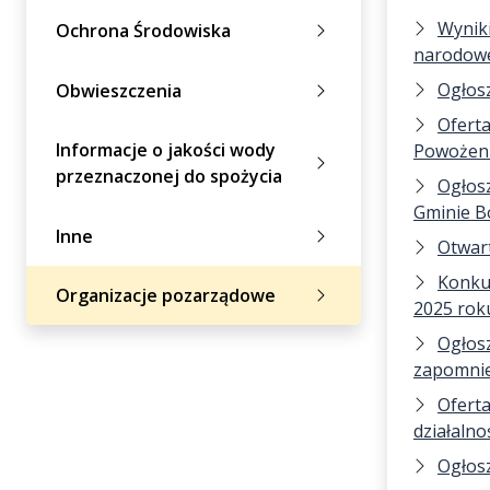
Wyniki
Ochrona Środowiska
narodowe
Ogłosz
Obwieszczenia
Oferta
Informacje o jakości wody
Powożen
przeznaczonej do spożycia
Ogłosz
Gminie B
Inne
Otwart
Konkur
Organizacje pozarządowe
2025 rok
Ogłosz
zapomnie
Oferta
działalno
Ogłosz