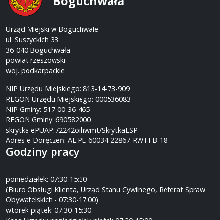
Boguchwała
Urząd Miejski w Boguchwale
ul. Suszyckich 33
36-040 Boguchwała
powiat rzeszowski
woj. podkarpackie
NIP Urzędu Miejskiego: 813-14-73-909
REGON Urzędu Miejskiego: 000536083
NIP Gminy: 517-00-36-465
REGON Gminy: 690582000
skrytka ePUAP: /2242oihwmt/SkrytkaESP
Adres e-Doręczeń: AE:PL-60034-22867-RWTFB-18
Godziny pracy
poniedziałek: 07:30-15:30
(Biuro Obsługi Klienta, Urząd Stanu Cywilnego, Referat Spraw
Obywatelskich - 07:30-17:00)
wtorek-piątek: 07:30-15:30