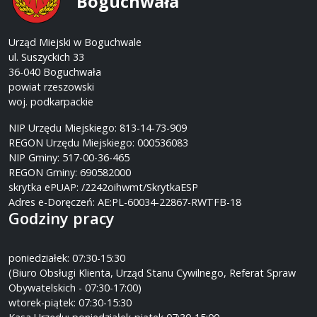
Boguchwała
Urząd Miejski w Boguchwale
ul. Suszyckich 33
36-040 Boguchwała
powiat rzeszowski
woj. podkarpackie
NIP Urzędu Miejskiego: 813-14-73-909
REGON Urzędu Miejskiego: 000536083
NIP Gminy: 517-00-36-465
REGON Gminy: 690582000
skrytka ePUAP: /2242oihwmt/SkrytkaESP
Adres e-Doręczeń: AE:PL-60034-22867-RWTFB-18
Godziny pracy
poniedziałek: 07:30-15:30
(Biuro Obsługi Klienta, Urząd Stanu Cywilnego, Referat Spraw
Obywatelskich - 07:30-17:00)
wtorek-piątek: 07:30-15:30