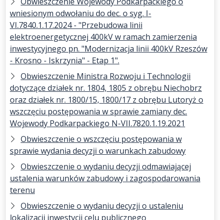
Obwieszczenie Wojewody Podkarpackiego o
wniesionym odwołaniu do dec. o syg. I-
VI.7840.1.17.2024 - "Przebudowa linii
elektroenergetycznej 400kV w ramach zamierzenia
inwestycyjnego pn. "Modernizacja linii 400kV Rzeszów
- Krosno - Iskrzynia" - Etap 1".
Obwieszczenie Ministra Rozwoju i Technologii
dotyczące działek nr. 1804, 1805 z obrębu Niechobrz
oraz działek nr. 1800/15, 1800/17 z obrębu Lutoryż o
wszczęciu postępowania w sprawie zamiany dec.
Wojewody Podkarpackiego N-VII.7820.1.19.2021
Obwieszczenie o wszczęciu postępowania w
sprawie wydania decyzji o warunkach zabudowy
Obwieszczenie o wydaniu decyzji odmawiającej
ustalenia warunków zabudowy i zagospodarowania
terenu
Obwieszczenie o wydaniu decyzji o ustaleniu
lokalizacji inwestycji celu publicznego