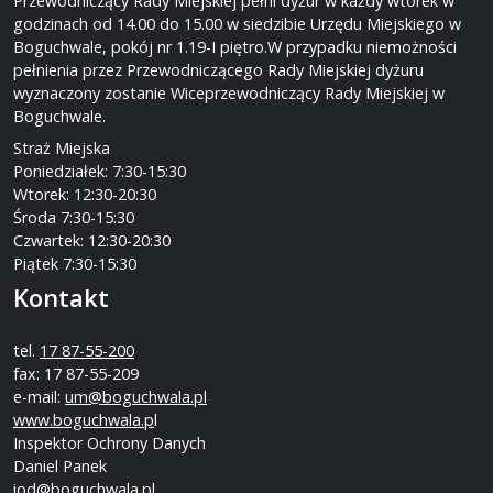
Przewodniczący Rady Miejskiej pełni dyżur w każdy wtorek w
godzinach od 14.00 do 15.00 w siedzibie Urzędu Miejskiego w
Boguchwale, pokój nr 1.19-I piętro.W przypadku niemożności
pełnienia przez Przewodniczącego Rady Miejskiej dyżuru
wyznaczony zostanie Wiceprzewodniczący Rady Miejskiej w
Boguchwale.
Straż Miejska
Poniedziałek: 7:30-15:30
Wtorek: 12:30-20:30
Środa 7:30-15:30
Czwartek: 12:30-20:30
Piątek 7:30-15:30
Kontakt
tel.
17 87-55-200
fax: 17 87-55-209
e-mail:
um@boguchwala.pl
www.boguchwala.p
l
Inspektor Ochrony Danych
Daniel Panek
iod@boguchwala.pl