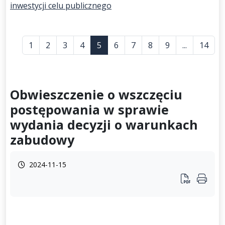
inwestycji celu publicznego
1
2
3
4
5
6
7
8
9
...
14
Obwieszczenie o wszczęciu
postępowania w sprawie
wydania decyzji o warunkach
zabudowy
2024-11-15