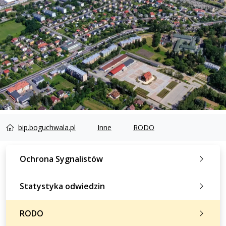
bip.boguchwala.pl
Inne
RODO
Ochrona Sygnalistów
Statystyka odwiedzin
RODO