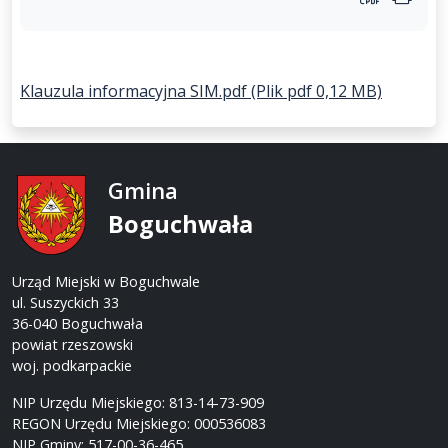
Klauzula informacyjna SIM.pdf (Plik pdf 0,12 MB)
Gmina
Boguchwała
Urząd Miejski w Boguchwale
ul. Suszyckich 33
36-040 Boguchwała
powiat rzeszowski
woj. podkarpackie
NIP Urzędu Miejskiego: 813-14-73-909
REGON Urzędu Miejskiego: 000536083
NIP Gminy: 517-00-36-465